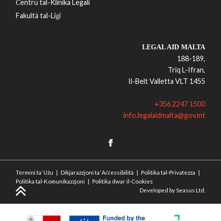
Ċentru tal-Klinika Legali
Fakultà tal-Liġi
LEGAL AID MALTA
188-189,
Triq L-Ifran,
Il-Belt Valletta VLT 1455
+356 2247 1500
​info.legalaidmalta@gov.mt
Termini ta’ Użu
|
Dikjarazzjoni ta’ Aċċessibilità
|
Politika tal-Privatezza
|
Disclaimer
Politika tal-Komunikazzjoni
|
Politika dwar il-Cookies
Menu
Developed by Seasus Ltd.
(MT)