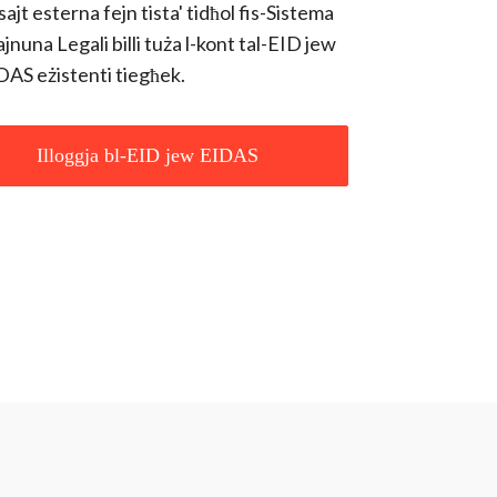
ajt esterna fejn tista' tidħol fis-Sistema
ajnuna Legali billi tuża l-kont tal-EID jew
DAS eżistenti tiegħek.