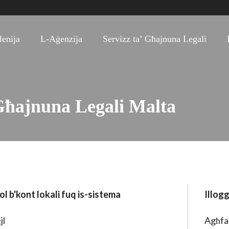
enija
L-Aġenzija
Servizz ta’ Għajnuna Legali
-Għajnuna Legali Malta
ol b'kont lokali fuq is-sistema
Illog
jl
Agħfas