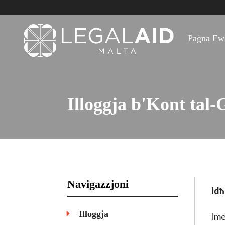
Paġna Ewl
Illoggja b'Kont tal
Navigazzjoni
Idħ
Illoggja
Ime