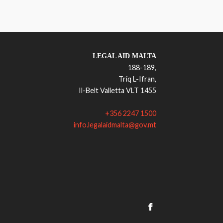
LEGAL AID MALTA
188-189,
Triq L-Ifran,
Il-Belt Valletta VLT 1455
+356 2247 1500
​info.legalaidmalta@gov.mt