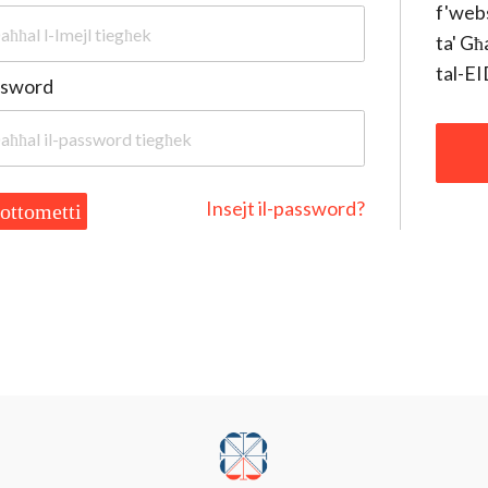
f'webs
ta' Għ
tal-EI
ssword
Insejt il-password?