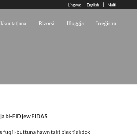
|
Lingwa:
English
Malti
Ikkuntatjana
Riżorsi
Illoggja
Irreġistra
gja bl-EID jew EIDAS
 fuq il-buttuna hawn taħt biex tieħdok